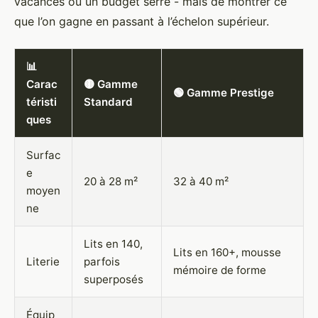
vacances ou un budget serré - mais de montrer ce
que l’on gagne en passant à l’échelon supérieur.
📊
Carac
🟡 Gamme
🟢 Gamme Prestige
téristi
Standard
ques
Surfac
e
20 à 28 m²
32 à 40 m²
moyen
ne
Lits en 140,
Lits en 160+, mousse
Literie
parfois
mémoire de forme
superposés
Équip