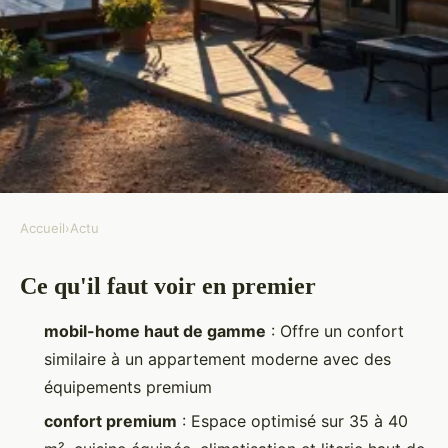
Accueil
›
Actu
ACTU
Ce qu'il faut voir en premier
5 raisons de choisir un mobil
home prestige pour vos séjours
mobil-home haut de gamme
: Offre un confort
similaire à un appartement moderne avec des
Gordon
•
11/03/2026 12:01
•
12 min de lecture
équipements premium
confort premium
: Espace optimisé sur 35 à 40