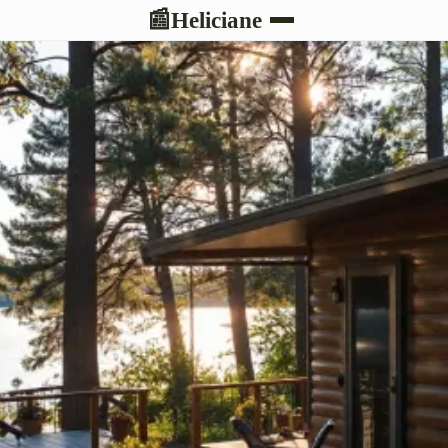
Heliciane
📰