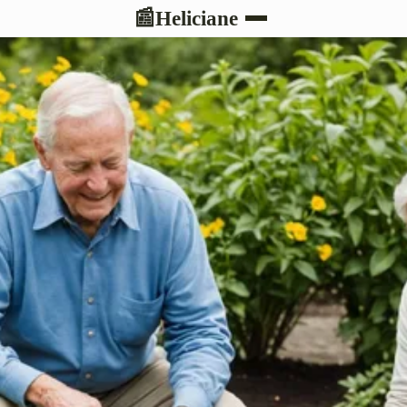
Heliciane
📰