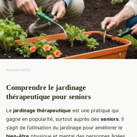
Accueil
›
Actu
ACTU
Comprendre le jardinage
Lancez votre programme de
thérapeutique pour seniors
jardinage thérapeutique pour
seniors : un guide innovant et
Le
jardinage thérapeutique
est une pratique qui
pratique
gagne en popularité, surtout auprès des
seniors
. Il
s’agit de l’utilisation du jardinage pour améliorer le
Maria
•
18 février 2025
•
6 min de lecture
bien-être
physique et mental des personnes âgées.