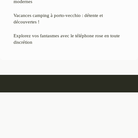
modernes
Vacances camping à porto-vecchio : détente et
découvertes !
Explorez vos fantasmes avec le téléphone rose en toute
discrétion
Heliciane
Mentions légales
Contact
© 2026 Heliciane. Tous droits réservés.