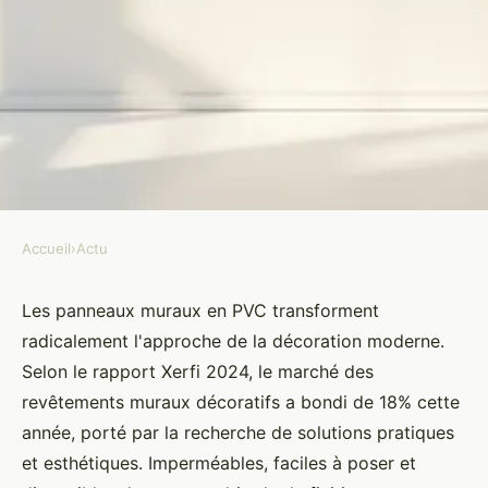
Accueil
›
Actu
ACTU
Transformez vos murs avec des
Les panneaux muraux en PVC transforment
radicalement l'approche de la décoration moderne.
panneaux muraux en pvc
Selon le rapport Xerfi 2024, le marché des
modernes
revêtements muraux décoratifs a bondi de 18% cette
année, porté par la recherche de solutions pratiques
Maria
•
14 février 2026
•
7 min de lecture
et esthétiques. Imperméables, faciles à poser et