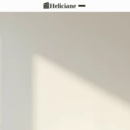
Heliciane
📰