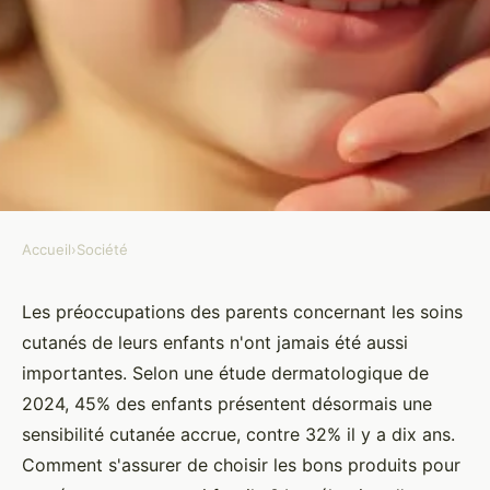
Accueil
›
Société
SOCIÉTÉ
Crème soins enfants : la douceur
Les préoccupations des parents concernant les soins
cutanés de leurs enfants n'ont jamais été aussi
qui protège leur peau
importantes. Selon une étude dermatologique de
2024, 45% des enfants présentent désormais une
Maria
•
29 janvier 2026
•
7 min de lecture
sensibilité cutanée accrue, contre 32% il y a dix ans.
Comment s'assurer de choisir les bons produits pour