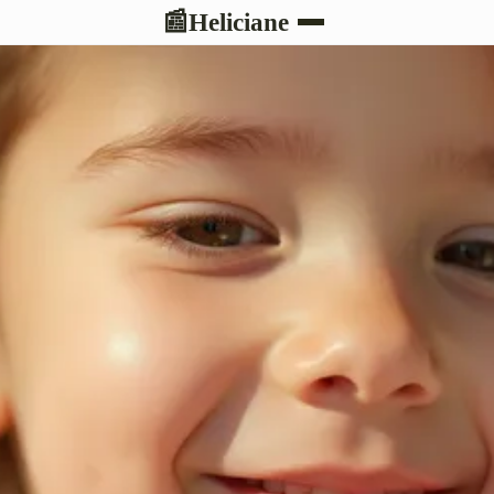
Heliciane
📰