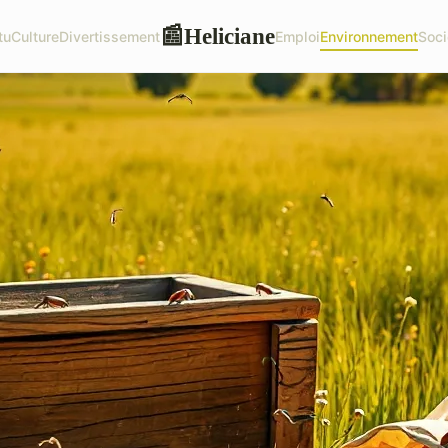
Heliciane
📰
tu
Culture
Divertissement
Emploi
Environnement
Soci