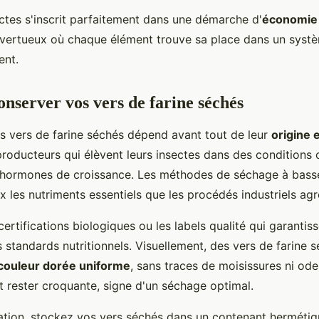
ectes s'inscrit parfaitement dans une démarche d'
économie 
 vertueux où chaque élément trouve sa place dans un syst
ent.
onserver vos vers de farine séchés
os vers de farine séchés dépend avant tout de leur
origine 
producteurs qui élèvent leurs insectes dans des conditions 
i hormones de croissance. Les méthodes de séchage à bass
 les nutriments essentiels que les procédés industriels agre
ertifications biologiques ou les labels qualité qui garantis
standards nutritionnels. Visuellement, des vers de farine s
couleur dorée uniforme
, sans traces de moisissures ni od
t rester croquante, signe d'un séchage optimal.
ation, stockez vos vers séchés dans un contenant hermétique