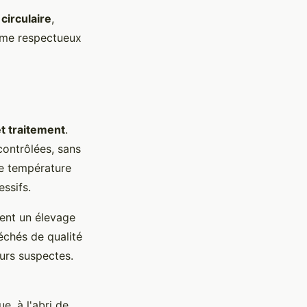
circulaire
,
ème respectueux
et traitement
.
contrôlées, sans
e température
ssifs.
sent un élevage
échés de qualité
eurs suspectes.
, à l'abri de