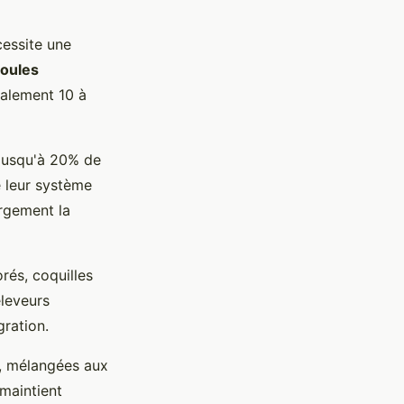
cessite une
oules
éalement 10 à
 jusqu'à 20% de
e leur système
argement la
rés, coquilles
éleveurs
gration.
n, mélangées aux
 maintient