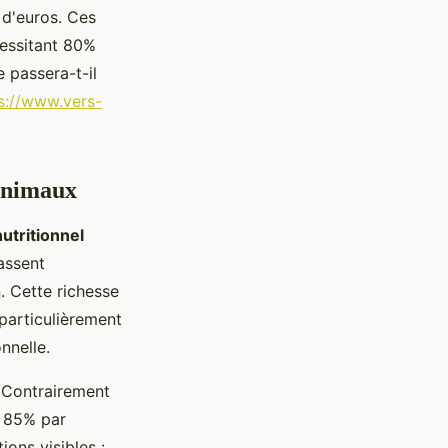
 d'euros. Ces
cessitant 80%
e passera-t-il
s://www.vers-
 animaux
nutritionnel
passent
. Cette richesse
particulièrement
nnelle.
. Contrairement
e 85% par
ions visibles :