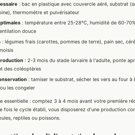
cessaire
: bac en plastique avec couvercle aéré, substrat (s
oine), thermomètre et pulvérisateur
optimales
: température entre 25-28°C, humidité de 60-70%
ventilation douce
n
: légumes frais (carottes, pommes de terre), pain sec, céré
moisis
production
: 2-3 mois du stade larvaire à l'adulte, ponte ap
t des coléoptères
onservation
: tamiser le substrat, sécher les vers au four à
ou les congeler
te essentielle : comptez 3 à 4 mois avant votre première ré
ne fois le cycle établi, vous disposerez d'une production co
ules, reptiles ou poissons.