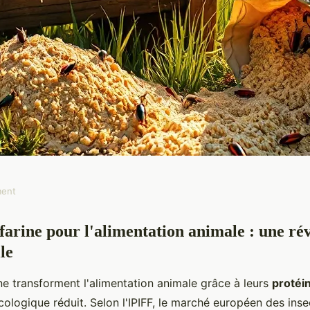
ment
 farine pour l'alimentation animale : une ré
vrez les insectes
le
imaux
ne transforment l'alimentation animale grâce à leurs
protéi
cologique réduit. Selon l'IPIFF, le marché européen des ins