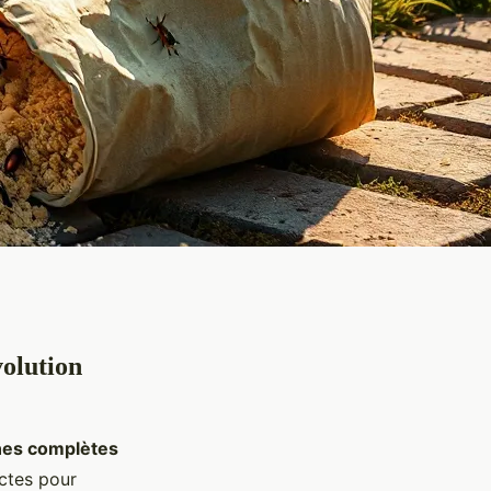
volution
nes complètes
ectes pour