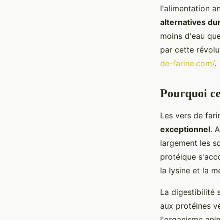
Maria
•
8 décembre 2025
•
7 min de lecture
l'alimentation a
alternatives du
moins d'eau que 
par cette révolu
de-farine.com/
.
Pourquoi ce
Les vers de fari
exceptionnel
. 
largement les so
protéique s'acc
la lysine et la 
La digestibilité
aux protéines vé
l'organisme anim