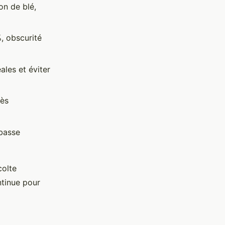
on de blé,
, obscurité
ales et éviter
rès
 basse
colte
ntinue pour