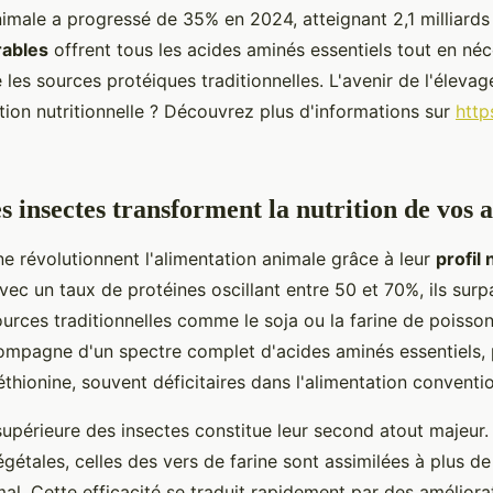
nimale a progressé de 35% en 2024, atteignant 2,1 milliards
rables
offrent tous les acides aminés essentiels tout en né
les sources protéiques traditionnelles. L'avenir de l'élevag
tion nutritionnelle ? Découvrez plus d'informations sur
http
s insectes transforment la nutrition de vos
ne révolutionnent l'alimentation animale grâce à leur
profil 
Avec un taux de protéines oscillant entre 50 et 70%, ils sur
urces traditionnelles comme le soja ou la farine de poisson
ompagne d'un spectre complet d'acides aminés essentiels, 
méthionine, souvent déficitaires dans l'alimentation conventio
 supérieure des insectes constitue leur second atout majeur
gétales, celles des vers de farine sont assimilées à plus d
al. Cette efficacité se traduit rapidement par des améliorat