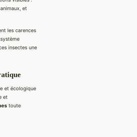
 animaux, et
ent les carences
e système
ces insectes une
ratique
e et écologique
e et
hes
toute