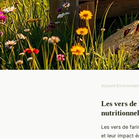
Accueil
›
Environne
ENVIRONNEMENT
Les vers de
Vers de farine : décou
nutritionnel
pour nourrir vos an
Les vers de fari
et leur impact é