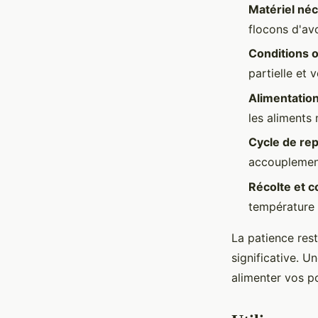
Matériel né
flocons d'av
Conditions 
partielle et 
Alimentatio
les aliments 
Cycle de re
accouplemen
Récolte et c
température 
La patience res
significative. U
alimenter vos po