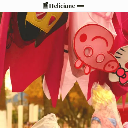
Heliciane
📰