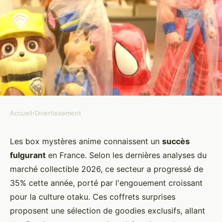
Accueil
›
Divertissement
DIVERTISSEMENT
Découvrez la box mystère anime
Les box mystères anime connaissent un
succès
fulgurant
en France. Selon les dernières analyses du
et pop culture d'otakuland !
marché collectible 2026, ce secteur a progressé de
35% cette année, porté par l'engouement croissant
Maria
•
5 janvier 2026
•
8 min de lecture
pour la culture otaku. Ces coffrets surprises
proposent une sélection de goodies exclusifs, allant