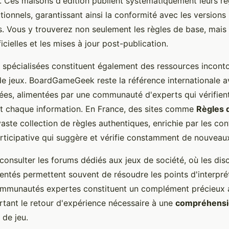
é. Ces maisons d'édition publient systématiquement leurs rè
utionnels, garantissant ainsi la conformité avec les versions
. Vous y trouverez non seulement les règles de base, mais
ficielles et les mises à jour post-publication.
 spécialisées constituent également des ressources incont
de jeux. BoardGameGeek reste la référence internationale a
llées, alimentées par une communauté d'experts qui vérifien
t chaque information. En France, des sites comme
Règles 
ste collection de règles authentiques, enrichie par les con
icipative qui suggère et vérifie constamment de nouveau
consulter les forums dédiés aux jeux de société, où les dis
entés permettent souvent de résoudre les points d'interprét
ommunautés expertes constituent un complément précieux 
ortant le retour d'expérience nécessaire à une
compréhensi
de jeu.