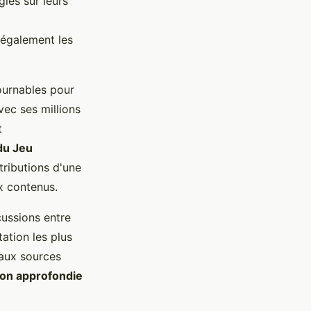
gles sur leurs
 également les
ournables pour
vec ses millions
t
du Jeu
tributions d'une
x contenus.
cussions entre
ation les plus
aux sources
on approfondie