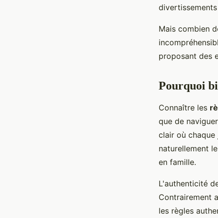
Maria
•
21 janvier 2026
•
8 min de lecture
divertissements
Mais combien de
incompréhensib
proposant des e
Pourquoi bi
Connaître les
rè
que de naviguer
clair où chaque
naturellement l
en famille.
L'authenticité de
Contrairement a
les règles authe