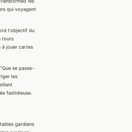
 Transformez les
ers qui voyagent
rd l'objectif du
s tours
 à jouer cartes
 "Que se passe-
iger les
illant
ée fastidieuse.
itables gardiens