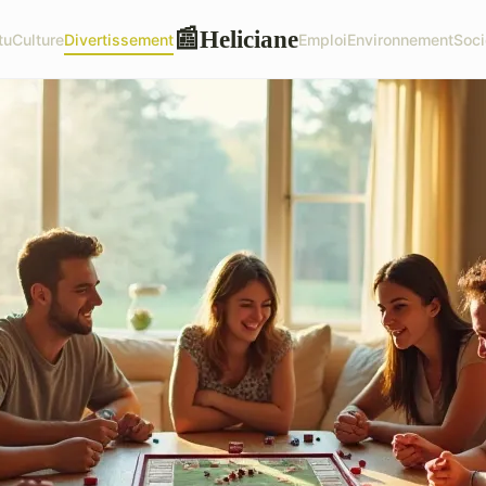
Heliciane
📰
tu
Culture
Divertissement
Emploi
Environnement
Soci