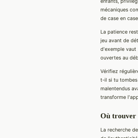
enfants, privil
mécaniques comp
de case en case
La patience rest
jeu avant de dét
d'exemple vaut 
ouvertes au déb
Vérifiez réguli
t-il si tu tombe
malentendus ava
transforme l'a
Où trouver l
La recherche de