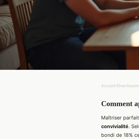
Accueil
›
Divertisse
DIVERTISSEMENT
Comment app
Apprendre les règles 
Maîtriser parfa
s'amuser ensemble
convivialité
. Se
bondi de 18% ce