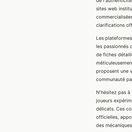
de l'authenticit
sites web instit
commercialisées
clarifications of
Les plateformes
les passionnés 
de fiches détai
méticuleusemen
proposent une va
communauté part
N'hésitez pas à 
joueurs expérim
délicats. Ces c
officielles, app
des mécaniques 