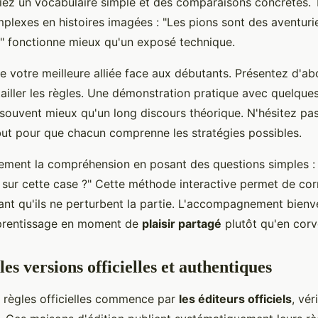
égiez un vocabulaire simple et des comparaisons concrètes.
lexes en histoires imagées : "Les pions sont des aventuri
" fonctionne mieux qu'un exposé technique.
e votre meilleure alliée face aux débutants. Présentez d'abo
ailler les règles. Une démonstration pratique avec quelque
souvent mieux qu'un long discours théorique. N'hésitez pas
ut pour que chacun comprenne les stratégies possibles.
èrement la compréhension en posant des questions simples :
s sur cette case ?" Cette méthode interactive permet de corr
nt qu'ils ne perturbent la partie. L'accompagnement bienve
pprentissage en moment de
plaisir partagé
plutôt qu'en corv
es versions officielles et authentiques
 règles officielles commence par
les éditeurs officiels
, vér