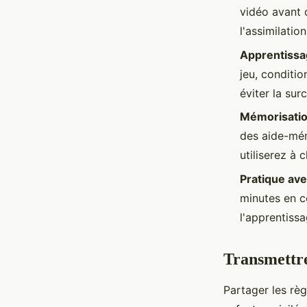
vidéo avant d
l'assimilati
Apprentissa
jeu, conditio
éviter la sur
Mémorisatio
des aide-mém
utiliserez à 
Pratique ave
minutes en c
l'apprentiss
Transmettre
Partager les rè