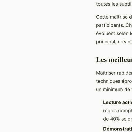
toutes les subti
Cette maîtrise
participants. Ch
évoluent selon l
principal, créan
Les meilleu
Maîtriser rapid
techniques épro
un minimum de 
Lecture activ
règles compl
de 40% selon
Démonstrati