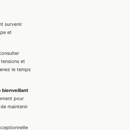
t survenir
upe et
consulter
 tensions et
renez le temps
e bienveillant
rement pour
 de maintenir
xceptionnelle