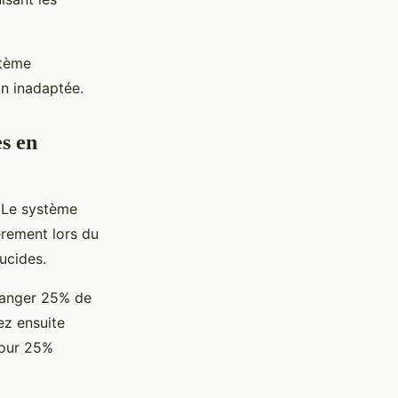
stème
on inadaptée.
es en
 Le système
èrement lors du
ucides.
anger 25% de
ez ensuite
pour 25%