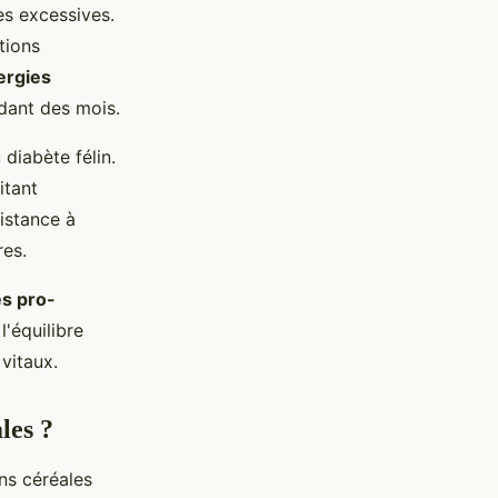
es excessives.
tions
lergies
dant des mois.
diabète félin.
itant
istance à
res.
s pro-
'équilibre
vitaux.
les ?
ns céréales