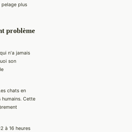
, pelage plus
ent problème
qui n'a jamais
quoi son
de
Les chats en
s humains. Cette
ièrement
12 à 16 heures