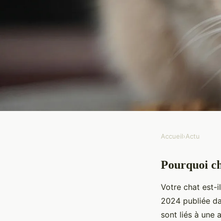
Accueil
›
Actu
ACTU
Pourquoi ch
Pourquoi choisir des 
Votre chat est-i
céréales pour votre c
2024 publiée d
sont liés à une 