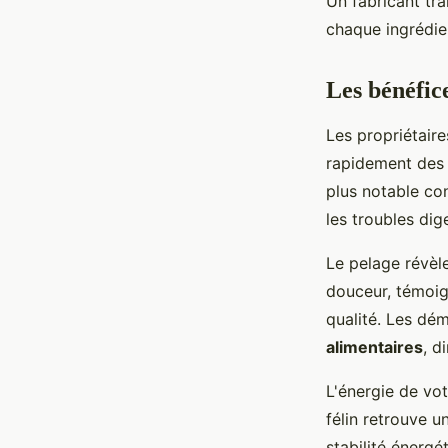
Un fabricant tr
chaque ingrédien
Les bénéfic
Les propriétair
rapidement des 
plus notable con
les troubles di
Le pelage révèle
douceur, témoig
qualité. Les dém
alimentaires
, d
L'énergie de votr
félin retrouve u
stabilité énergé