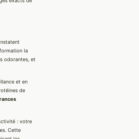
ages exacts de
nstatent
formation la
ns odorantes, et
illance et en
rotéines de
érances
ctivité : votre
es. Cette
uisant les