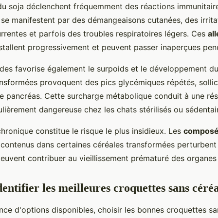
 du soja déclenchent fréquemment des réactions immunitair
e manifestent par des démangeaisons cutanées, des irrita
urrentes et parfois des troubles respiratoires légers. Ces
al
stallent progressivement et peuvent passer inaperçues pen
ides favorise également le surpoids et le développement du 
ansformées provoquent des pics glycémiques répétés, sollic
e pancréas. Cette surcharge métabolique conduit à une rés
iculièrement dangereuse chez les chats stérilisés ou sédentai
hronique constitue le risque le plus insidieux. Les
composé
contenus dans certaines céréales transformées perturbent l
peuvent contribuer au vieillissement prématuré des organes 
ntifier les meilleures croquettes sans céréa
nce d'options disponibles, choisir les bonnes croquettes sa