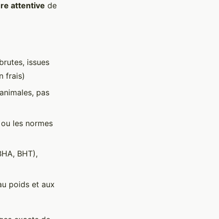
ure attentive
de
brutes, issues
 frais)
 animales, pas
 ou les normes
(BHA, BHT),
au poids et aux