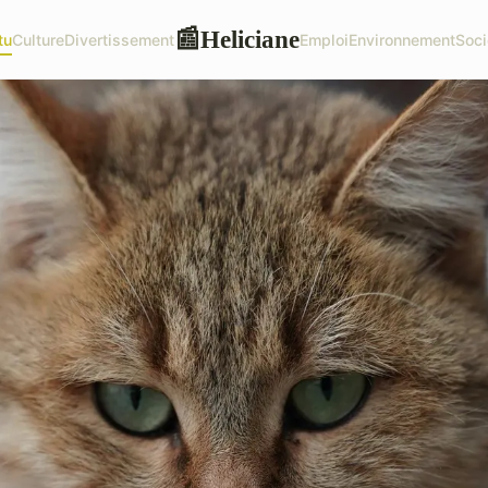
Heliciane
📰
tu
Culture
Divertissement
Emploi
Environnement
Soci