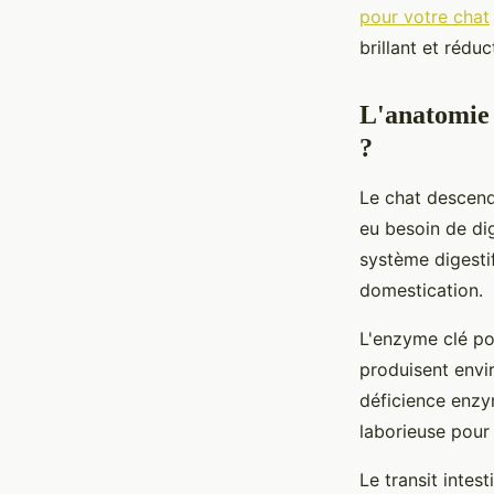
Maria
•
12 décembre 2025
•
7 min de lecture
pour votre chat
brillant et réduc
L'anatomie 
?
Le chat descend
eu besoin de di
système digesti
domestication.
L'enzyme clé po
produisent env
déficience enzy
laborieuse pour 
Le transit inte