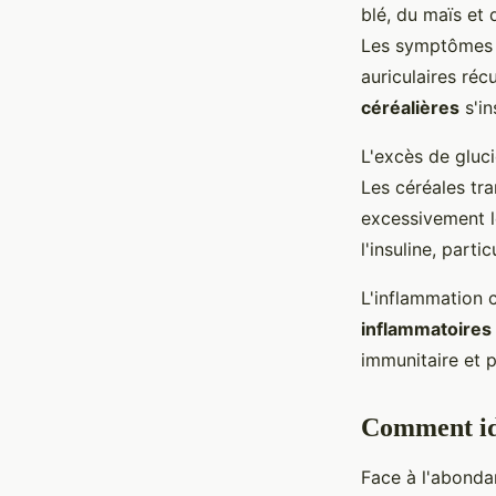
blé, du maïs et
Les symptômes s
auriculaires réc
céréalières
s'in
L'excès de gluc
Les céréales tr
excessivement l
l'insuline, part
L'inflammation c
inflammatoires
immunitaire et 
Comment ide
Face à l'abonda