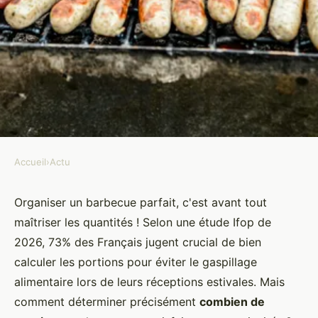
Accueil
›
Actu
ACTU
Combien de saucisses apporter
Organiser un barbecue parfait, c'est avant tout
maîtriser les quantités ! Selon une étude Ifop de
pour un barbecue convivial ?
2026, 73% des Français jugent crucial de bien
calculer les portions pour éviter le gaspillage
Maria
•
30 janvier 2026
•
7 min de lecture
alimentaire lors de leurs réceptions estivales. Mais
comment déterminer précisément
combien de