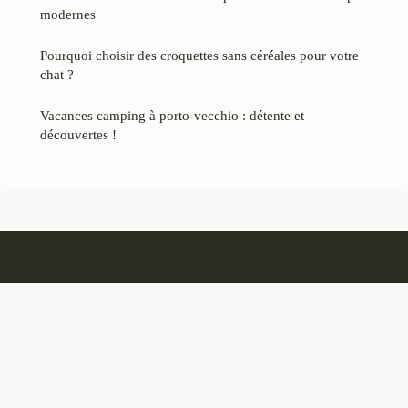
modernes
Pourquoi choisir des croquettes sans céréales pour votre
chat ?
Vacances camping à porto-vecchio : détente et
découvertes !
Heliciane
Mentions légales
Contact
© 2026 Heliciane. Tous droits réservés.