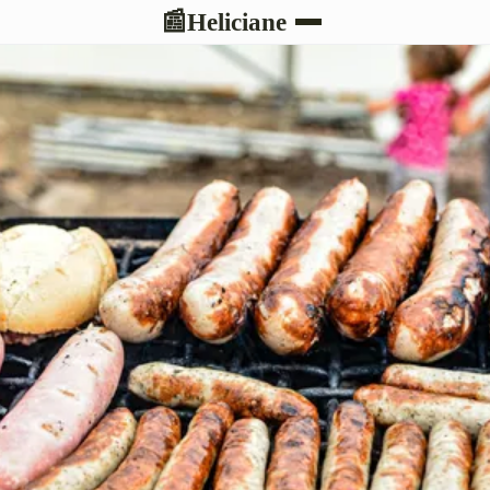
Heliciane
📰